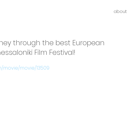
about
rney through the best European
hessaloniki Film Festival!
/en/movie/movie/13509