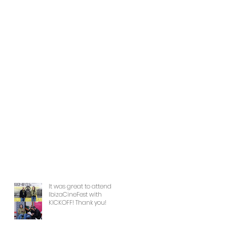
It was great to attend
IbizaCineFest with
KICKOFF! Thank you!