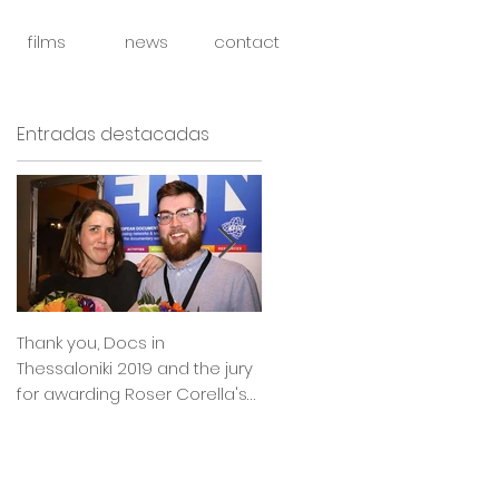
films
news
contact
Entradas destacadas
Thank you, Docs in
So happy to announce that
Thessaloniki 2019 and the jury
Julia Boxler BYE BYE BABY will
for awarding Roser Corella's
be part of the East Silver
INTIMATE OUTSIDERS
Market