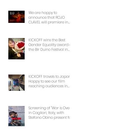
We are happy to
announce that ROJO
CLAVEL will premiere in
NYCon February 7th, as
part of the Dance on
Camera Festival!
KICKOFF wins the Best
Gender Equality award at
the Bir Duino Festival in
Kyrgyzstan, welcoming its
main character and 30
female football players.
The best award!
KICKOFF travels to Japan!
Happy to see our film
reaching audiences in
Tokyio!
Screening of "War is Over"
in Cagliari, Italy, with
Stefano Obino present for
the Q&A afterwards. Don’t
miss it if you’re there!