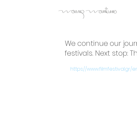
We continue our jou
festivals. Next stop: T
https://www.filmfestival.gr