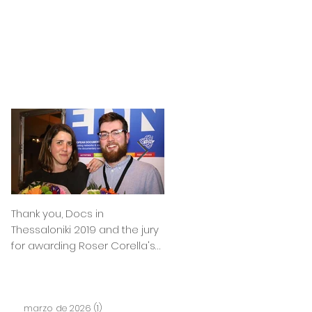
films
news
contact
Thank you, Docs in
So happy to announce that
Thessaloniki 2019 and the jury
Julia Boxler BYE BYE BABY will
for awarding Roser Corella's
be part of the East Silver
INTIMATE OUTSIDERS
Market
marzo de 2026
(1)
1 entrada