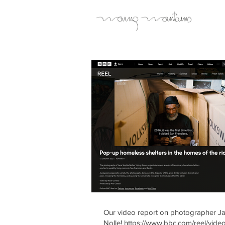
Our video report on photographer J
Nolle! https://www.bbc.com/reel/video