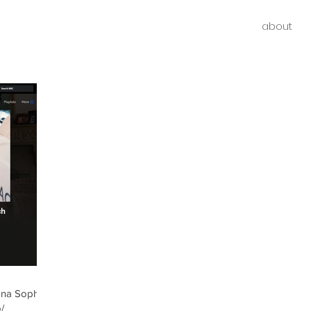
about
ana Sophia
/