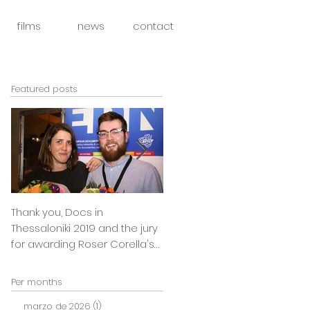
films
news
contact
Featured posts
Thank you, Docs in
So happy to announce that
Thessaloniki 2019 and the jury
Julia Boxler BYE BYE BABY will
for awarding Roser Corella's
be part of the East Silver
INTIMATE OUTSIDERS
Market
Per months
marzo de 2026
(1)
1 entrada