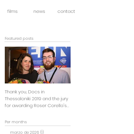
films
news
contact
Featured posts
Thank you, Docs in
So happy to announce that
Thessaloniki 2019 and the jury
Julia Boxler BYE BYE BABY will
for awarding Roser Corella's
be part of the East Silver
INTIMATE OUTSIDERS
Market
Per months
marzo de 2026
(1)
1 entrada