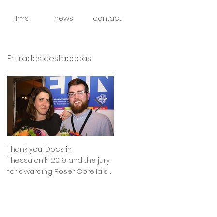
films
news
contact
Entradas destacadas
Thank you, Docs in
So happy to announce that
Thessaloniki 2019 and the jury
Julia Boxler BYE BYE BABY will
for awarding Roser Corella's
be part of the East Silver
INTIMATE OUTSIDERS
Market