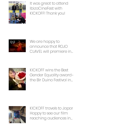
It was great to attend
IbizaCineFest with
KICKOFF! Thank you!
We are happy to
announce that ROJO
CLAVEL will premiere in
NYCon February 7th, as
part of the Dance on
Camera Festival!
KICKOFF wins the Best
Gender Equality award at
the Bir Duino Festival in
Kyrgyzstan, welcoming its
main character and 30
female football players.
The best award!
KICKOFF travels to Japan!
Happy to see our film
reaching audiences in
Tokyio!