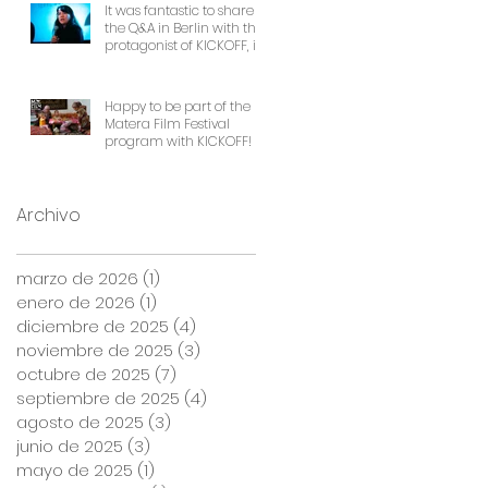
It was fantastic to share
the Q&A in Berlin with the
protagonist of KICKOFF, in
front of a packed cinema.
Thank you Frauen Welten
Film Festival!
Happy to be part of the
Matera Film Festival
program with KICKOFF!
Archivo
marzo de 2026
(1)
1 entrada
enero de 2026
(1)
1 entrada
diciembre de 2025
(4)
4 entradas
noviembre de 2025
(3)
3 entradas
octubre de 2025
(7)
7 entradas
septiembre de 2025
(4)
4 entradas
agosto de 2025
(3)
3 entradas
junio de 2025
(3)
3 entradas
mayo de 2025
(1)
1 entrada