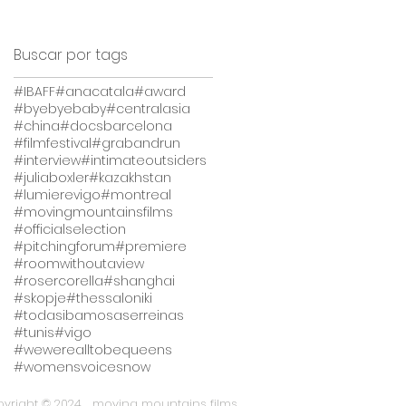
Buscar por tags
#IBAFF
#anacatala
#award
#byebyebaby
#centralasia
#china
#docsbarcelona
#filmfestival
#grabandrun
#interview
#intimateoutsiders
#juliaboxler
#kazakhstan
#lumierevigo
#montreal
#movingmountainsfilms
#officialselection
#pitchingforum
#premiere
#roomwithoutaview
#rosercorella
#shanghai
#skopje
#thessaloniki
#todasibamosaserreinas
#tunis
#vigo
#wewerealltobequeens
#womensvoicesnow
yright © 2024 moving mountains films