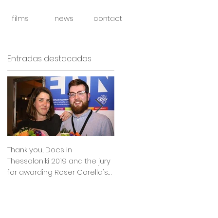
films
news
contact
Entradas destacadas
Thank you, Docs in
So happy to announce that
Thessaloniki 2019 and the jury
Julia Boxler BYE BYE BABY will
for awarding Roser Corella's
be part of the East Silver
INTIMATE OUTSIDERS
Market