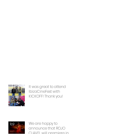
It was great to attend
IbizaCineFest with
KICKOFF! Thank you!
We are happy to
announce that ROJO
CLAVEL will premiere in