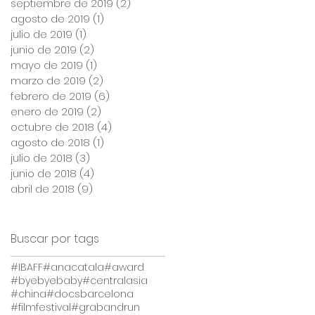
septiembre de 2019
(2)
2 entradas
agosto de 2019
(1)
1 entrada
julio de 2019
(1)
1 entrada
junio de 2019
(2)
2 entradas
mayo de 2019
(1)
1 entrada
marzo de 2019
(2)
2 entradas
febrero de 2019
(6)
6 entradas
enero de 2019
(2)
2 entradas
octubre de 2018
(4)
4 entradas
agosto de 2018
(1)
1 entrada
julio de 2018
(3)
3 entradas
junio de 2018
(4)
4 entradas
abril de 2018
(9)
9 entradas
Buscar por tags
#IBAFF
#anacatala
#award
#byebyebaby
#centralasia
#china
#docsbarcelona
#filmfestival
#grabandrun