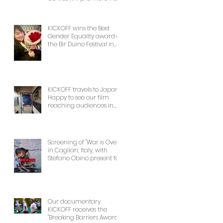
NYCon February 7th, as
part of the Dance on
Camera Festival!
KICKOFF wins the Best
Gender Equality award at
the Bir Duino Festival in
Kyrgyzstan, welcoming its
main character and 30
female football players.
The best award!
KICKOFF travels to Japan!
Happy to see our film
reaching audiences in
Tokyio!
Screening of "War is Over"
in Cagliari, Italy, with
Stefano Obino present for
the Q&A afterwards. Don’t
miss it if you’re there!
Our documentary
KICKOFF receives the
"Breaking Barriers Award"